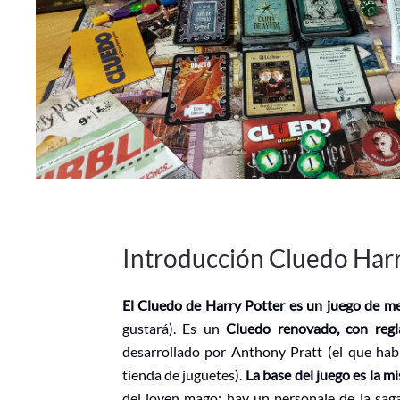
Introducción Cluedo Harr
El Cluedo de Harry Potter es un juego de m
gustará). Es un
Cluedo renovado, con regl
desarrollado por Anthony Pratt (el que ha
tienda de juguetes).
La base del juego es la m
del joven mago; hay un personaje de la sag