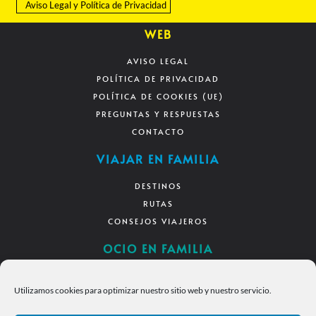
Aviso Legal
y
Política de Privacidad
WEB
AVISO LEGAL
POLÍTICA DE PRIVACIDAD
POLÍTICA DE COOKIES (UE)
PREGUNTAS Y RESPUESTAS
CONTACTO
VIAJAR EN FAMILIA
DESTINOS
RUTAS
CONSEJOS VIAJEROS
OCIO EN FAMILIA
DIVERSIÓN EN CASA
Utilizamos cookies para optimizar nuestro sitio web y nuestro servicio.
RECURSOS
DESCARGAS