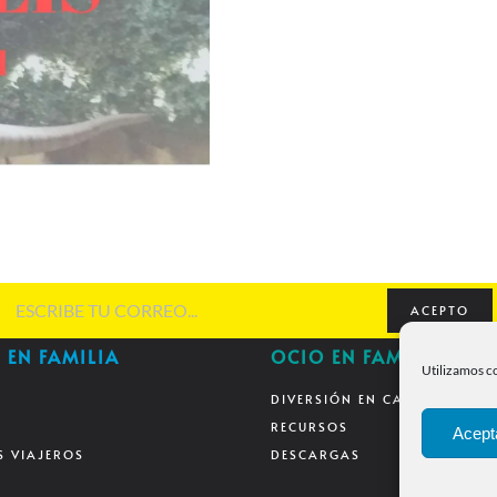
ACEPTO
 EN FAMILIA
OCIO EN FAMILIA
Utilizamos co
S
DIVERSIÓN EN CASA
RECURSOS
Acept
S VIAJEROS
DESCARGAS