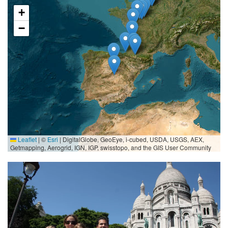
+
−
Leaflet
|
©
Esri
| DigitalGlobe, GeoEye, i-cubed, USDA, USGS, AEX,
Getmapping, Aerogrid, IGN, IGP, swisstopo, and the GIS User Community