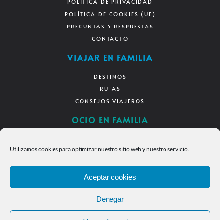
POLÍTICA DE PRIVACIDAD
POLÍTICA DE COOKIES (UE)
PREGUNTAS Y RESPUESTAS
CONTACTO
VIAJAR EN FAMILIA
DESTINOS
RUTAS
CONSEJOS VIAJEROS
OCIO EN FAMILIA
DIVERSIÓN EN CASA
Utilizamos cookies para optimizar nuestro sitio web y nuestro servicio.
RECURSOS
DESCARGAS
Aceptar cookies
SÍGUENOS
Denegar