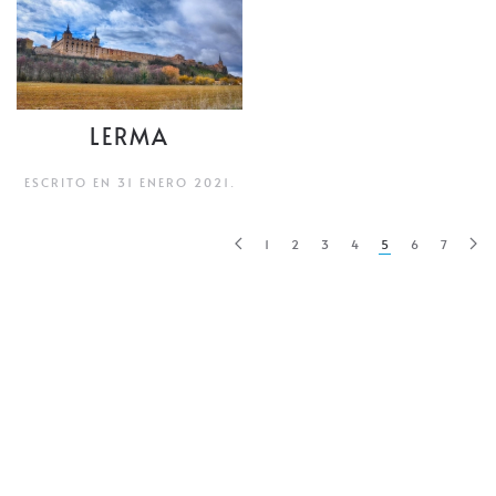
LERMA
ESCRITO EN
31 ENERO 2021
.
1
2
3
4
5
6
7