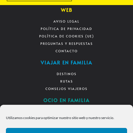
WEB
AVISO LEGAL
POLÍTICA DE PRIVACIDAD
POLÍTICA DE COOKIES (UE)
PREGUNTAS Y RESPUESTAS
CONTACTO
VIAJAR EN FAMILIA
DESTINOS
RUTAS
CONSEJOS VIAJEROS
OCIO EN FAMILIA
DIVERSIÓN EN CASA
Utilizamos cookies para optimizar nuestro sitio web y nuestro servicio.
RECURSOS
DESCARGAS